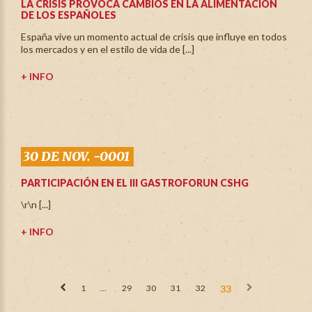
LA CRISIS PROVOCA CAMBIOS EN LA ALIMENTACIÓN
DE LOS ESPAÑOLES
España vive un momento actual de crisis que influye en todos
los mercados y en el estilo de vida de [...]
+ INFO
30 DE NOV. -0001
PARTICIPACIÓN EN EL III GASTROFORUN CSHG
\r\n [...]
+ INFO
1
...
29
30
31
32
33