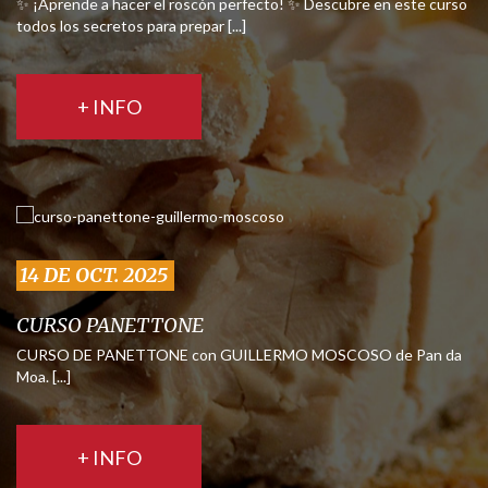
✨ ¡Aprende a hacer el roscón perfecto! ✨ Descubre en este curso
todos los secretos para prepar [...]
+ INFO
14 DE OCT. 2025
CURSO PANETTONE
CURSO DE PANETTONE con GUILLERMO MOSCOSO de Pan da
Moa. [...]
+ INFO