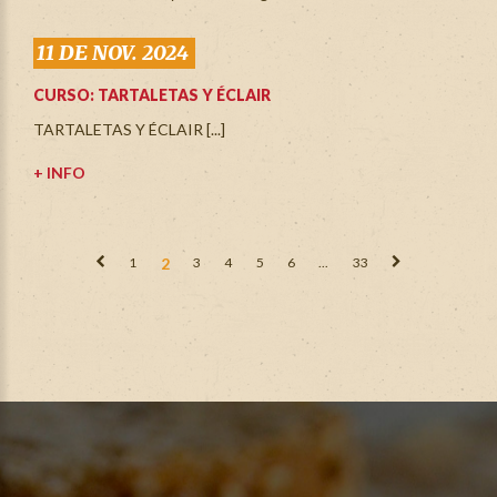
11 DE NOV. 2024
CURSO: TARTALETAS Y ÉCLAIR
TARTALETAS Y ÉCLAIR [...]
+ INFO
1
2
3
4
5
6
...
33