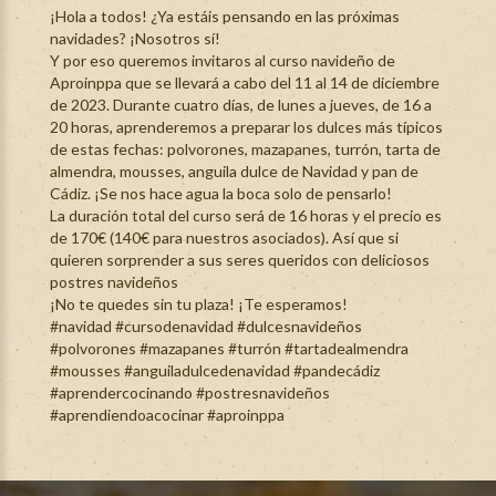
¡Hola a todos! ¿Ya estáis pensando en las próximas
navidades? ¡Nosotros sí!
Y por eso queremos invitaros al curso navideño de
Aproinppa que se llevará a cabo del 11 al 14 de diciembre
de 2023. Durante cuatro días, de lunes a jueves, de 16 a
20 horas, aprenderemos a preparar los dulces más típicos
de estas fechas: polvorones, mazapanes, turrón, tarta de
almendra, mousses, anguila dulce de Navidad y pan de
Cádiz. ¡Se nos hace agua la boca solo de pensarlo!
La duración total del curso será de 16 horas y el precio es
de 170€ (140€ para nuestros asociados). Así que si
quieren sorprender a sus seres queridos con deliciosos
postres navideños
¡No te quedes sin tu plaza! ¡Te esperamos!
#navidad #cursodenavidad #dulcesnavideños
#polvorones #mazapanes #turrón #tartadealmendra
#mousses #anguiladulcedenavidad #pandecádiz
#aprendercocinando #postresnavideños
#aprendiendoacocinar #aproinppa