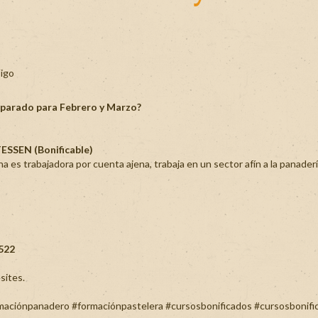
reparado para Febrero y Marzo?
SSEN (Bonificable)
ona es trabajadora por cuenta ajena, trabaja en un sector afín a la panaderí
 522
sites.
maciónpanadero
#formaciónpastelera
#cursosbonificados
#cursosbonifi