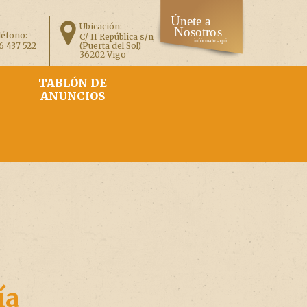
Ubicación:
léfono:
C/ II República s/n
6 437 522
(Puerta del Sol)
36202 Vigo
TABLÓN DE
ANUNCIOS
ía