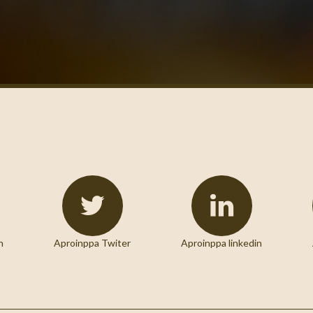
n
Aproinppa Twiter
Aproinppa linkedin