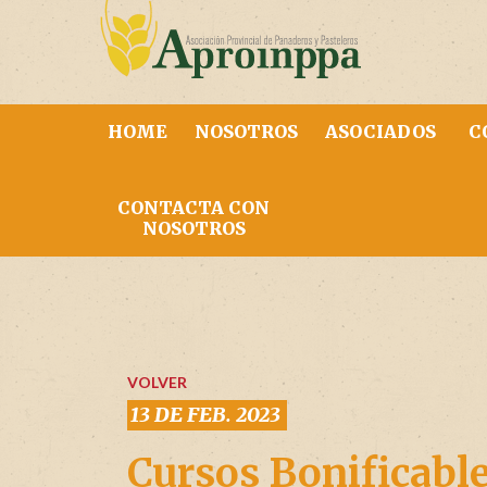
HOME
NOSOTROS
ASOCIADOS
C
CONTACTA CON
NOSOTROS
VOLVER
13 DE FEB. 2023
Cursos Bonificable