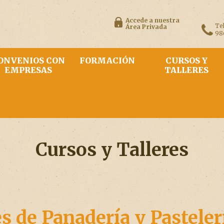
Accede a nuestra
Te
Área Privada
98
ONVENIOS CON
FORMACIÓN
CURSOS Y
EMPRESAS
TALLERES
Cursos y Talleres
s de Panadería y Pasteler