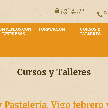
Accede a nuestra
Te
Área Privada
98
ONVENIOS CON
FORMACIÓN
CURSOS Y
EMPRESAS
TALLERES
Cursos y Talleres
 Pastelería. Vigo febrero 