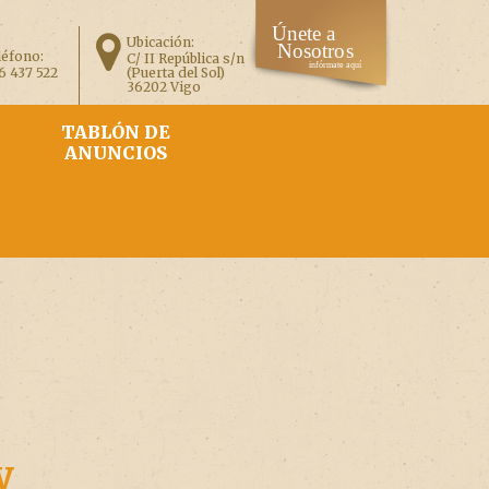
Ubicación:
léfono:
C/ II República s/n
6 437 522
(Puerta del Sol)
36202 Vigo
TABLÓN DE
ANUNCIOS
y