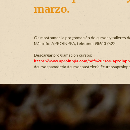
marzo.
Os mostramos la programación de cursos y talleres de
Más info: APROINPPA, teléfono: 986437522
Descargar programación cursos:
https://www.aproinppa.com/pdfs/cursos-aproinpp
#
cursospanaderia
#
cursospasteleria
#
cursosaproinp