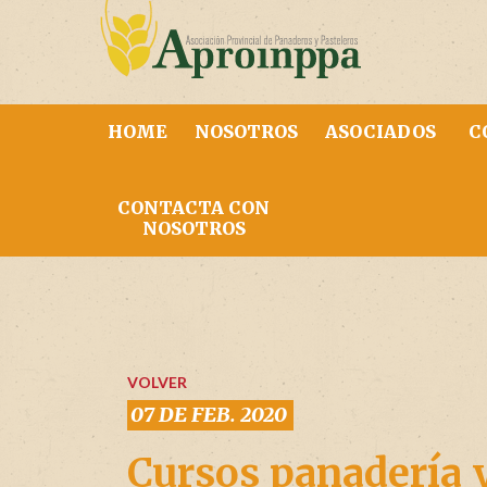
HOME
NOSOTROS
ASOCIADOS
C
CONTACTA CON
NOSOTROS
VOLVER
07 DE FEB. 2020
Cursos panadería y