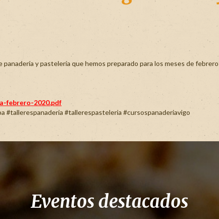
 panadería y pastelería que hemos preparado para los meses de febrero y
a-febrero-2020.pdf
pa
#
tallerespanaderia
#
tallerespasteleria
#
cursospanaderiavigo
Eventos destacados