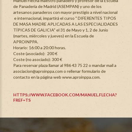
Manuel Flecha maestro panadero y profesor de la Escuela
de Panadería de Madrid (ASEMPAN) y uno de los
artesanos panaderos con mayor prestigio a nivel nacional
e internacional, impartirá el curso " DIFERENTES TIPOS
DE MASA MADRE APLICADAS A LAS ESPECIALIDADES
TÍPICAS DE GALICIA" el 31 de Mayo y 1, 2 de Junio
(martes, miércoles y jueves) en la Escuela de
APROINPPA.
Horario: 16:00 a 20:00 horas.
Coste (asociado): 200 €
Coste (no asociado): 300 €
Para reservar plaza llamar al 986 43 75 22 o mandar mail a
asociacion@aproinppa.com
o rellenar formulario de
contacto en la página web
www.aproinppa.com
.
HTTPS://WWW.FACEBOOK.COM/MANUEL.FLECHA?
FREF=TS