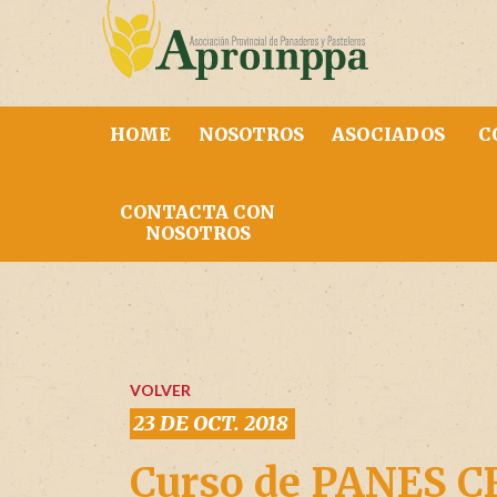
HOME
NOSOTROS
ASOCIADOS
C
CONTACTA CON
NOSOTROS
VOLVER
23 DE OCT. 2018
Curso de PANES C