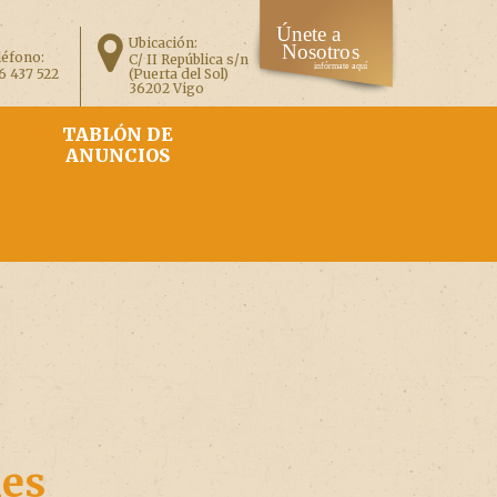
Ubicación:
léfono:
C/ II República s/n
6 437 522
(Puerta del Sol)
36202 Vigo
TABLÓN DE
ANUNCIOS
les