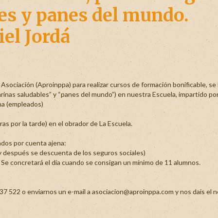
les y panes del mundo.
el Jordá
ación (Aproinppa) para realizar cursos de formación bonificable, se h
nas saludables” y “panes del mundo”) en nuestra Escuela, impartido po
a (empleados)
as por la tarde) en el obrador de La Escuela.
dos por cuenta ajena:
 y después se descuenta de los seguros sociales)
 Se concretará el día cuando se consigan un mínimo de 11 alumnos.
37 522 o enviarnos un e-mail a asociacion@aproinppa.com y nos dais el 