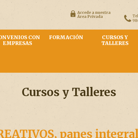
Accede a nuestra
Te
Área Privada
98
ONVENIOS CON
FORMACIÓN
CURSOS Y
EMPRESAS
TALLERES
Cursos y Talleres
REATIVOS, panes integra