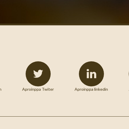
n
Aproinppa Twiter
Aproinppa linkedin