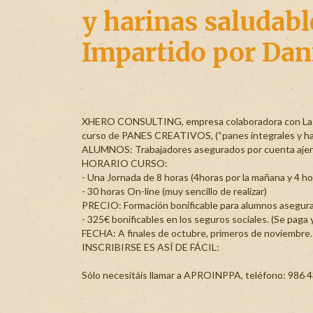
y harinas saludab
Impartido por Dani
XHERO CONSULTING, empresa colaboradora con La Asoci
curso de PANES CREATIVOS, (“panes integrales y hari
ALUMNOS: Trabajadores asegurados por cuenta ajen
HORARIO CURSO:
- Una Jornada de 8 horas (4horas por la mañana y 4 hor
- 30 horas On-line (muy sencillo de realizar)
PRECIO: Formación bonificable para alumnos asegura
- 325€ bonificables en los seguros sociales. (Se paga
FECHA: A finales de octubre, primeros de noviembre.
INSCRIBIRSE ES ASÍ DE FÁCIL:
Sólo necesitáis llamar a APROINPPA, teléfono: 986 4