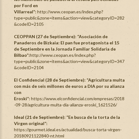
por Ford en
Villarreal”:
http://www.ceopan.es/index.php?
type=public&zone=items&action=view&categoryID=282
&codeID=2105
CEOPPAN (27 de Septiembre): “Asociación de
Panaderos de Bizkaia: El pan fue protagonista el 15
de Septiembre en la Jornada Familiar Solidaria de
Bilbao”:
http://www.ceopan.es/index.php?
type=public&zone=items&action=view&categoryID=347
&codeID=2104
El Confidencial (28 de Septiembre): “Agricultura multa
con más de seis millones de euros a DIA por su alianza
con
Eroski”:
https://www.elconfidencial.com/empresas/2018
-09-28/agricultura-multa-dia-alianza-eroski_1621526/
Ideal (21 de Septiembre): “En busca de la torta de la
Virgen original”:
https://gourmet.ideal.es/actualidad/busca-torta-virgen-
20180921122840-nt.html