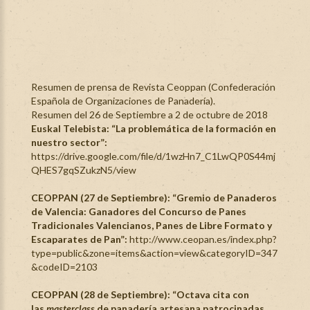
Resumen de prensa de Revista Ceoppan (Confederación
Española de Organizaciones de Panadería).
Resumen del 26 de Septiembre a 2 de octubre de 2018
Euskal Telebista: “La problemática de la formación en
nuestro sector”:
https://drive.google.com/file/d/1wzHn7_C1LwQP0S44mj
QHES7gqSZukzN5/view
CEOPPAN (27 de Septiembre): “Gremio de Panaderos
de Valencia: Ganadores del Concurso de Panes
Tradicionales Valencianos, Panes de Libre Formato y
Escaparates de Pan”:
http://www.ceopan.es/index.php?
type=public&zone=items&action=view&categoryID=347
&codeID=2103
CEOPPAN (28 de Septiembre): “Octava cita con
las
masterclass
de panadería artesana patrocinadas