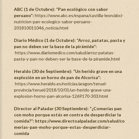
ABC (1 de Octubre): “Pan ecológico con sabor
peruano”:
https://www.abc.es/espana/castilla-leon/abci-
nutricion-pan-ecologico-sabor-peruano-
201810011046_noticia.html
Diario Médico (1 de Octubre): “Arroz, patatas, pasta y
pan no deben ser la base de la pirámide”:
https://www.diariomedico.com/salud/arroz-patatas-
pasta-y-pan-no-deben-ser-la-base-de-la-piramide.html
Heraldo (30 de Septiembre): “Un herido grave en una
explosión en un horno de pan de Alcorisa”:
https://www.heraldo.es/noticias/aragon/teruel-
provincia/teruel/2018/10/01/un-herido-grave-una-
explosion-horno-pan-alcorisa-1269170-303.html
Director al Paladar (30 Septiembre): “¿Comerías pan
con moho porque estás en contra de desperdiciar la
comida?”:
https://www.directoalpaladar.com/salud/co
merias-pan-moho-porque-estas-desperdiciar-
comida