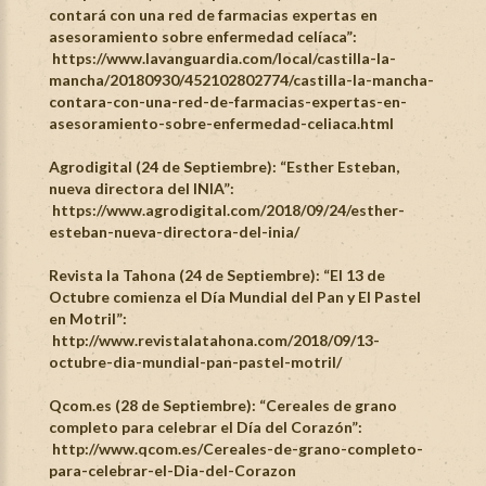
contará con una red de farmacias expertas en
asesoramiento sobre enfermedad celíaca”:
https://www.lavanguardia.com/local/castilla-la-
mancha/20180930/452102802774/castilla-la-mancha-
contara-con-una-red-de-farmacias-expertas-en-
asesoramiento-sobre-enfermedad-celiaca.html
Agrodigital (24 de Septiembre): “Esther Esteban,
nueva directora del INIA”:
https://www.agrodigital.com/2018/09/24/esther-
esteban-nueva-directora-del-inia/
Revista la Tahona (24 de Septiembre): “El 13 de
Octubre comienza el Día Mundial del Pan y El Pastel
en Motril”:
http://www.revistalatahona.com/2018/09/13-
octubre-dia-mundial-pan-pastel-motril/
Qcom.es (28 de Septiembre): “Cereales de grano
completo para celebrar el Día del Corazón”:
http://www.qcom.es/Cereales-de-grano-completo-
para-celebrar-el-Dia-del-Corazon