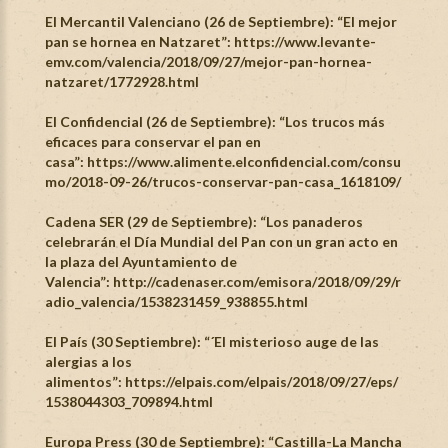
El Mercantil Valenciano (26 de Septiembre): “El mejor
pan se hornea en Natzaret”:
https://www.levante-
emv.com/valencia/2018/09/27/mejor-pan-hornea-
natzaret/1772928.html
El Confidencial (26 de Septiembre): “Los trucos más
eficaces para conservar el pan en
casa”:
https://www.alimente.elconfidencial.com/consu
mo/2018-09-26/trucos-conservar-pan-casa_1618109/
Cadena SER (29 de Septiembre): “Los panaderos
celebrarán el Día Mundial del Pan con un gran acto en
la plaza del Ayuntamiento de
Valencia”:
http://cadenaser.com/emisora/2018/09/29/r
adio_valencia/1538231459_938855.html
El País (30 Septiembre): “´El misterioso auge de las
alergias a los
alimentos”:
https://elpais.com/elpais/2018/09/27/eps/
1538044303_709894.html
Europa Press (30 de Septiembre): “Castilla-La Mancha