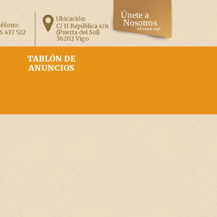
Ubicación:
léfono:
C/ II República s/n
6 437 522
(Puerta del Sol)
36202 Vigo
TABLÓN DE
ANUNCIOS