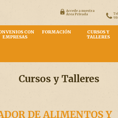
Accede a nuestra
Te
Área Privada
98
ONVENIOS CON
FORMACIÓN
CURSOS Y
EMPRESAS
TALLERES
Cursos y Talleres
DOR DE ALIMENTOS Y